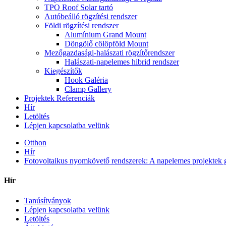
TPO Roof Solar tartó
Autóbeálló rögzítési rendszer
Földi rögzítési rendszer
Alumínium Grand Mount
Döngölő cölöpföld Mount
Mezőgazdasági-halászati ​​rögzítőrendszer
Halászati-napelemes hibrid rendszer
Kiegészítők
Hook Galéria
Clamp Gallery
Projektek Referenciák
Hír
Letöltés
Lépjen kapcsolatba velünk
Otthon
Hír
Fotovoltaikus nyomkövető rendszerek: A napelemes projektek g
Hír
Tanúsítványok
Lépjen kapcsolatba velünk
Letöltés