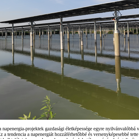
a napenergia-projektek gazdasági életképessége egyre nyilvánvalóbbá vál
Ez a tendencia a napenergiát hozzáférhetőbbé és versenyképesebbé tet