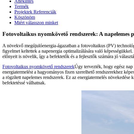
Áttekintés
Termék
Projektek Referenciák
Köszönöm
Miért válasszon minket
Fotovoltaikus nyomkövető rendszerek: A napelemes pr
A növekvő megújulóenergia-ágazatban a fotovoltaikus (PV) technológi
figyelmet keltettek a napenergia optimalizálására való képességükke
előnyeit is növelik, így a befektetők és a fejlesztők számára jó választá
Fotovoltaikus nyomkövető rendszerek
Úgy tervezték, hogy egész nap 
energiatermelést a hagyományos fixen szerelhető rendszerekhez képes
a rögzített napelemes rendszerek. Ez az energiatermelés növekedése k
befektetéssé válhatnak.