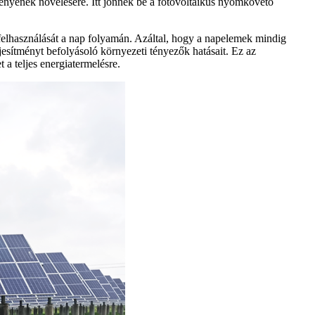
ményének növelésére. Itt jönnek be a fotovoltaikus nyomkövető
felhasználását a nap folyamán. Azáltal, hogy a napelemek mindig
esítményt befolyásoló környezeti tényezők hatásait. Ez az
 a teljes energiatermelésre.