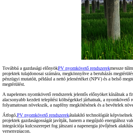
Továbbá a gazdasági előnyök
PV nyomkövető rendszerek
messze túlm
projektek tulajdonosai számára, megkönnyítve a beruházás megtérülési
pénzügyi mutatóit, például a nettó jelenértéket (NPV) és a belső megté
megtérülést.
A napelemes nyomkövető rendszerek jelentős előnyöket kínálnak a fix 
alacsonyabb kezdeti telepítési költségekkel járhatnak, a nyomkövető r
folyamatosan növekszik, a napfény megkötésének és a bevételek növe
Átfogó,
PV nyomkövető rendszerek
átalakító technológiát képviselne
projektek gazdaságosságát javítják, hanem a megújuló energiához való
integrációja kulcsszerepet fog játszani a napenergia jövőjének alakítá
versenypiacon.