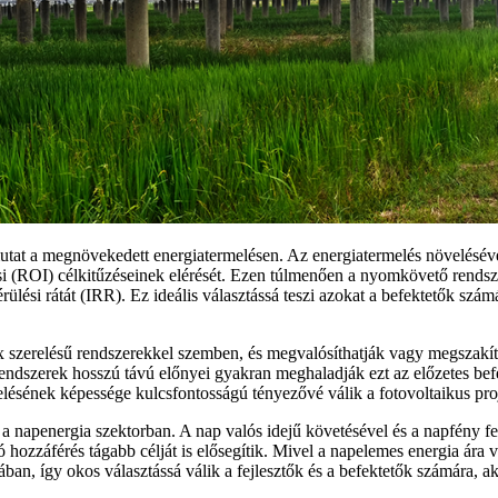
utat a megnövekedett energiatermelésen. Az energiatermelés növelésév
 (ROI) célkitűzéseinek elérését. Ezen túlmenően a nyomkövető rendszer 
rülési rátát (IRR). Ez ideális választássá teszi azokat a befektetők sz
szerelésű rendszerekkel szemben, és megvalósíthatják vagy megszakítha
endszerek hosszú távú előnyei gyakran meghaladják ezt az előzetes befek
lésének képessége kulcsfontosságú tényezővé válik a fotovoltaikus pro
k a napenergia szektorban. A nap valós idejű követésével és a napfény 
 hozzáférés tágabb célját is elősegítik. Mivel a napelemes energia ára
sában, így okos választássá válik a fejlesztők és a befektetők számára, 