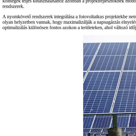
költségek teljes kihasználásához azonban a projektfejlesztőknek módo
rendszerek.
A nyomkövető rendszerek integrálása a fotovoltaikus projektekbe nem
olyan helyzetben vannak, hogy maximalizálják a napsugárzás elnyelésé
optimalizálás különösen fontos azokon a területeken, ahol változó időj