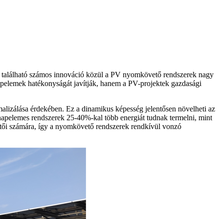
en található számos innováció közül a PV nyomkövető rendszerek nagy
napelemek hatékonyságát javítják, hanem a PV-projektek gazdasági
malizálása érdekében. Ez a dinamikus képesség jelentősen növelheti az
napelemes rendszerek 25-40%-kal több energiát tudnak termelni, mint
sztői számára, így a nyomkövető rendszerek rendkívül vonzó