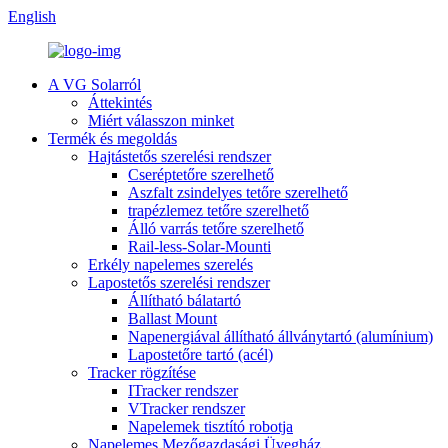
English
A VG Solarról
Áttekintés
Miért válasszon minket
Termék és megoldás
Hajtástetős szerelési rendszer
Cseréptetőre szerelhető
Aszfalt zsindelyes tetőre szerelhető
trapézlemez tetőre szerelhető
Álló varrás tetőre szerelhető
Rail-less-Solar-Mounti
Erkély napelemes szerelés
Lapostetős szerelési rendszer
Állítható bálatartó
Ballast Mount
Napenergiával állítható állványtartó (alumínium)
Lapostetőre tartó (acél)
Tracker rögzítése
ITracker rendszer
VTracker rendszer
Napelemek tisztító robotja
Napelemes Mezőgazdasági Üvegház