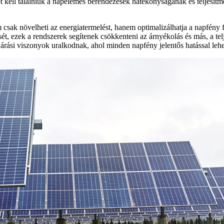
t kell találniuk a napelemes berendezések hatékonyságának és teljesít
 csak növelheti az energiatermelést, hanem optimalizálhatja a napfény 
t, ezek a rendszerek segítenek csökkenteni az árnyékolás és más, a telj
árási viszonyok uralkodnak, ahol minden napfény jelentős hatással lehet