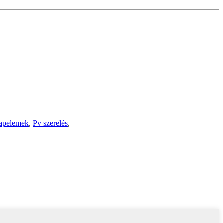
napelemek
,
Pv szerelés
,