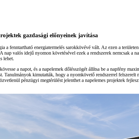
ojektek gazdasági előnyeinek javítása
a a fenntartható energiatermelés sarokkövévé vált. Az ezen a terület
l. A nap valós idejű nyomon követésével ezek a rendszerek nemcsak a 
s lehet.
kövesse a napot, és a napelemek dőlésszögét állítsa be a napfény maxi
t. Tanulmányok kimutatták, hogy a nyomkövető rendszerrel felszerelt 
özvetlenül pénzügyi megtérülést jelenthet a napelemes projektek fejle