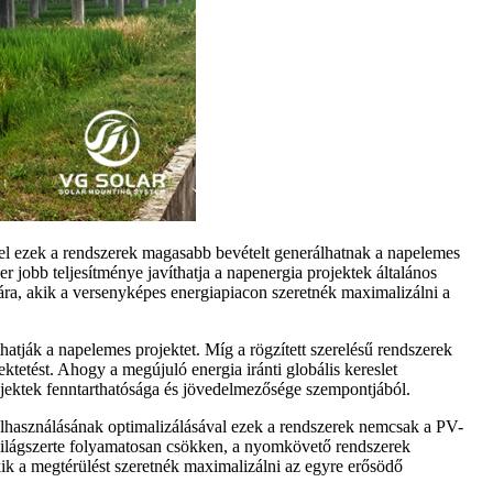
el ezek a rendszerek magasabb bevételt generálhatnak a napelemes
jobb teljesítménye javíthatja a napenergia projektek általános
ámára, akik a versenyképes energiapiacon szeretnék maximalizálni a
tják a napelemes projektet. Míg a rögzített szerelésű rendszerek
tetést. Ahogy a megújuló energia iránti globális kereslet
jektek fenntarthatósága és jövedelmezősége szempontjából.
felhasználásának optimalizálásával ezek a rendszerek nemcsak a PV-
 világszerte folyamatosan csökken, a nyomkövető rendszerek
akik a megtérülést szeretnék maximalizálni az egyre erősödő