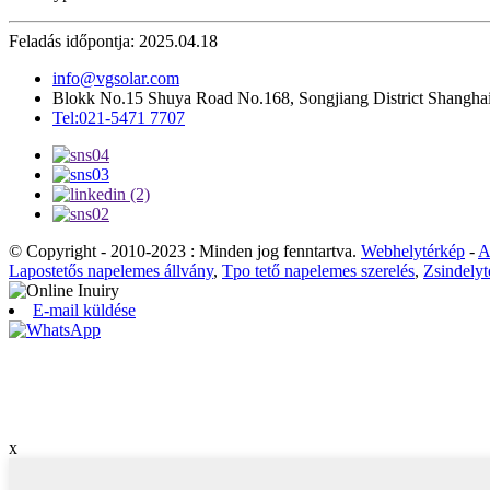
Feladás időpontja: 2025.04.18
info@vgsolar.com
Blokk No.15 Shuya Road No.168, Songjiang District Shanghai
Tel:021-5471 7707
© Copyright - 2010-2023 : Minden jog fenntartva.
Webhelytérkép
-
A
Lapostetős napelemes állvány
,
Tpo tető napelemes szerelés
,
Zsindelyt
E-mail küldése
x